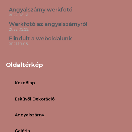
Angyalszárny werkfotó
2022.05.13.
Werkfotó az angyalszárnyról
2022.02.22.
Elindult a weboldalunk
2021.10.08.
Oldaltérkép
Kezdőlap
Esküvői Dekoráció
Angyalszárny
Galéria